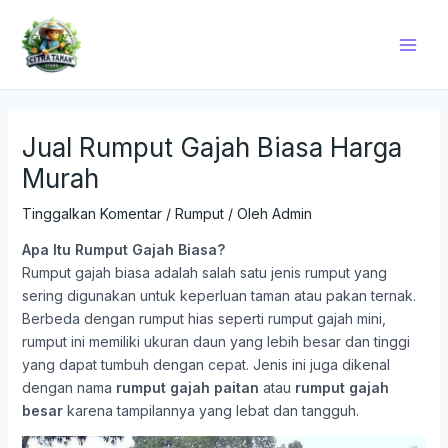
Lewati
Post
Main
ke
navigation
Men
konten
Jual Rumput Gajah Biasa Harga
Murah
Tinggalkan Komentar
/
Rumput
/ Oleh
Admin
Apa Itu Rumput Gajah Biasa?
Rumput gajah biasa adalah salah satu jenis rumput yang
sering digunakan untuk keperluan taman atau pakan ternak.
Berbeda dengan rumput hias seperti rumput gajah mini,
rumput ini memiliki ukuran daun yang lebih besar dan tinggi
yang dapat tumbuh dengan cepat. Jenis ini juga dikenal
dengan nama
rumput gajah paitan
atau
rumput gajah
besar
karena tampilannya yang lebat dan tangguh.